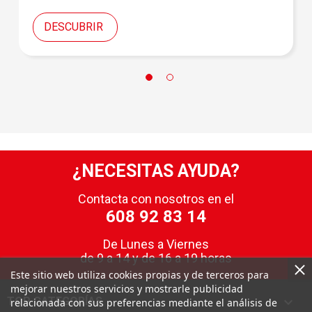
DESCUBRIR
¿NECESITAS AYUDA?
Contacta con nosotros en el
608 92 83 14
De Lunes a Viernes
de 9 a 14 y de 16 a 19 horas
Este sitio web utiliza cookies propias y de terceros para
mejorar nuestros servicios y mostrarle publicidad

TOP CATEGORÍAS
relacionada con sus preferencias mediante el análisis de