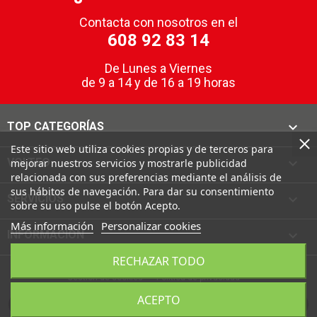
Contacta con nosotros en el
608 92 83 14
De Lunes a Viernes
de 9 a 14 y de 16 a 19 horas

TOP CATEGORÍAS
Este sitio web utiliza cookies propias y de terceros para

VOLTEO
mejorar nuestros servicios y mostrarle publicidad
relacionada con sus preferencias mediante el análisis de
sus hábitos de navegación. Para dar su consentimiento

SERVICIOS
sobre su uso pulse el botón Acepto.
Más información
Personalizar cookies

INFORMACIÓN
RECHAZAR TODO
Gestion de cookies
Política de privacidad
ACEPTO
FILTRER LES RÉSULTATS