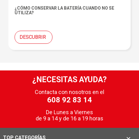
¿CÓMO CONSERVAR LA BATERÍA CUANDO NO SE
UTILIZA?
DESCUBRIR
¿NECESITAS AYUDA?
Contacta con nosotros en el
608 92 83 14
De Lunes a Viernes
de 9 a 14 y de 16 a 19 horas

TOP CATEGORÍAS