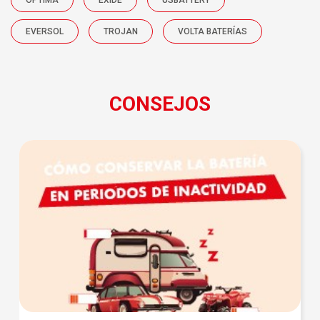
OPTIMA
EXIDE
USBATTERY
EVERSOL
TROJAN
VOLTA BATERÍAS
CONSEJOS