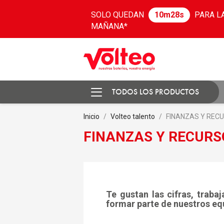
SOLO QUEDAN
10m28s
PARA L
MAÑANA*
TODOS LOS PRODUCTOS
Inicio
Volteo talento
FINANZAS Y RE
FINANZAS Y RECUR
Te gustan las cifras, traba
formar parte de nuestros eq