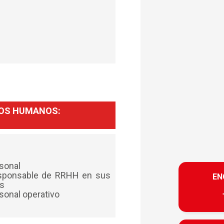
SOS HUMANOS:
rsonal
esponsable de RRHH en sus
EN
as
rsonal operativo