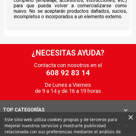
completo (embalaje, accesorios, instrucciones, etc.)
para que pueda volver a comercializarse como
nuevo. No se aceptarán productos dañados, sucios,
incompletos o incorporados a un elemento externo.
¿NECESITAS AYUDA?
Contacta con nosotros en el
608 92 83 14
De Lunes a Viernes
de 9 a 14 y de 16 a 19 horas

TOP CATEGORÍAS
Este sitio web utiliza cookies propias y de terceros para

VOLTEO
mejorar nuestros servicios y mostrarle publicidad
relacionada con sus preferencias mediante el análisis de