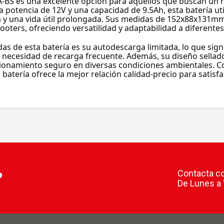
BS es una excelente opción para aquellos que buscan un r
 potencia de 12V y una capacidad de 9.5Ah, esta batería uti
a y una vida útil prolongada. Sus medidas de 152x88x131mm
oters, ofreciendo versatilidad y adaptabilidad a diferentes
das de esta batería es su autodescarga limitada, lo que sign
necesidad de recarga frecuente. Además, su diseño sellado 
cionamiento seguro en diversas condiciones ambientales. C
batería ofrece la mejor relación calidad-precio para satisfa
Contacta co
?
De Lunes a 