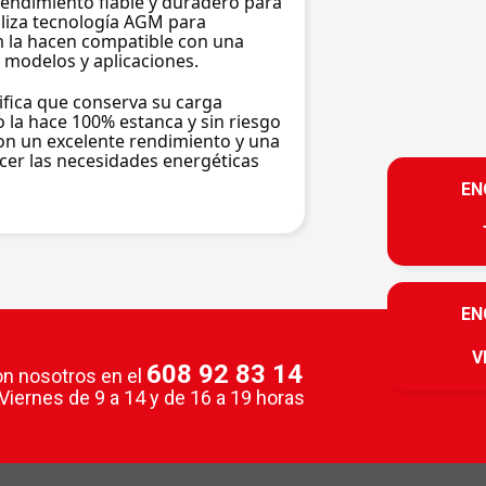
endimiento fiable y duradero para 
liza tecnología AGM para 
 la hacen compatible con una 
 modelos y aplicaciones.
ifica que conserva su carga 
la hace 100% estanca y sin riesgo 
on un excelente rendimiento y una 
cer las necesidades energéticas 
EN
EN
V
608 92 83 14
n nosotros en el
Viernes
de 9 a 14 y de 16 a 19 horas