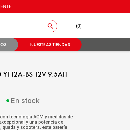
IENTE
search
(0)
IOS
NUESTRAS TIENDAS
 YT12A-BS 12V 9.5AH
En stock
 con tecnología AGM y medidas de
xcepcional y una potencia de
 quads y scooters, esta batería